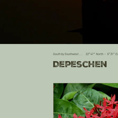
South by Southwest . . . 22° 47 ′North - 5° 31 
Depeschen