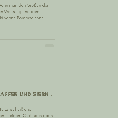
 Wenn man den Großen der
von Weltrang und dem
wski vonne Pömmse anne
ken darf, sieht man sich
 aber, alles hört da auf, wo
 in den tiefsten Alpträumen
ung für das Ungemach der
ache. Als unser Flughafentaxi
affee und Eiern .
8 Es ist heiß und
zen in einem Café hoch oben