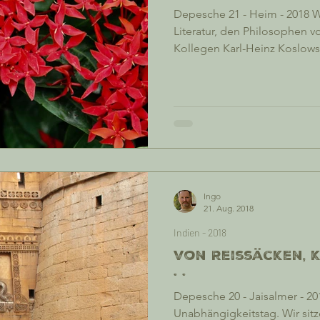
Depesche 21 - Heim - 2018
Literatur, den Philosophen 
Kollegen Karl-Heinz Koslo
Herner Straße glauben schen
immer zwei Mal im Leben oder
es begonnen hat. Unser Hotel liegt in Paharganj - direkt
vis a vis zum Lokal - was ich
meiner Lebensmittelvergift
Menschheit verantwortlich m
Ingo
21. Aug. 2018
Indien - 2018
Von Reissäcken, K
. .
Depesche 20 - Jaisalmer - 201
Unabhängigkeitstag. Wir sit