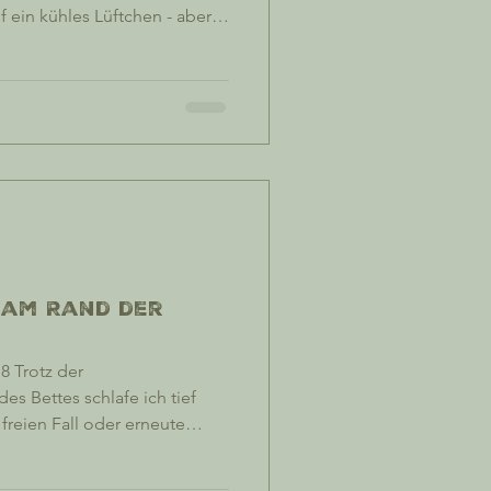
f ein kühles Lüftchen - aber
t es so etwas wie stetigen
 indischen Nationalflaggen,
rs zieren, zappelig im Wind
den Gassen des Bergfrieds
cken, ist es dennoch ziemlich
ieder verhangen u
 am Rand der
8 Trotz der
s Bettes schlafe ich tief
freien Fall oder erneute
des indischen Klinikwesens.
s Helsinki House des Nachts