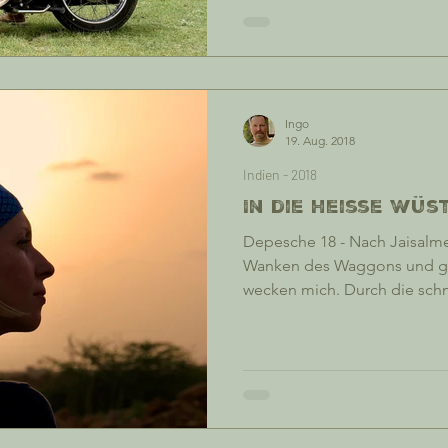
in einen Dornröschenschlaf -
Randlage - und nur das ewi
der um die verzierten Mauern 
Starten eines komatösen Fl
Teppichs.
Ingo
19. Aug. 2018
Indien - 2018
In die heisse Wüste
Depesche 18 - Nach Jaisalme
Wanken des Waggons und gl
wecken mich. Durch die sch
Abteils kann ich einen Bahnh
vermag ich nicht zu sagen, h
und erholsam geschlafen. Das ist mein Schicksal,
irgendwie scheint mein Körpe
dieser Welt wunderbar absch
bin ich mal mit der alten 