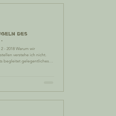
ugeln des
.
 2 - 2018 Warum wir
tellen verstehe ich nicht.
ts begleitet gelegentliches
zen auf der indischen
n im Idealfall so regelmäßig
elbrett eines Fakirs. Sind wir
ellen Kontext für Fakire?
ausstatter haben sich beim
eirrt und sind unter