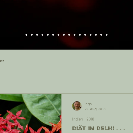
′East
Ingo
22. Aug. 2018
Indien - 2018
Diät in Delhi . . .