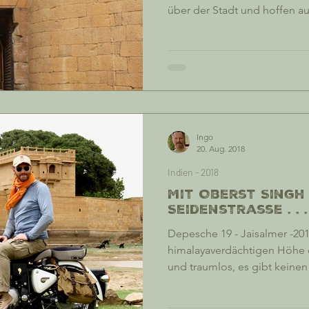
über der Stadt und hoffen au
nur in den höheren Lagen gib
Wind. Zumindest flattern die
die jeden Wehrturm Jaisalme
hin und her. Aber unten in 
steht die Luft, wenn auch tro
drückend. Der Himmel ist w
Ingo
20. Aug. 2018
Indien - 2018
Mit Oberst Singh
Seidenstrasse . . .
Depesche 19 - Jaisalmer -201
himalayaverdächtigen Höhe de
und traumlos, es gibt keinen 
Besuche bei Fachvertretern 
Erwartungsgemäß versinkt da