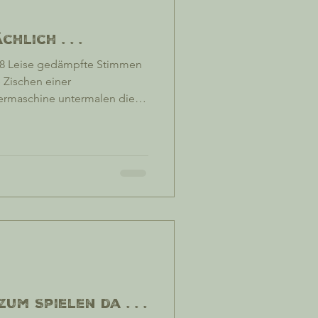
hlich . . .
18 Leise gedämpfte Stimmen
 Zischen einer
ermaschine untermalen die
 Jodhpur. Ja - Espressobar in
at richtig gehört... eine
hal! Mit einer richtigen
hine! Jawohl,
n schnöder Mengenbrüher, wie
hwelt die Kantinenkaffee-
um Spielen da . . .