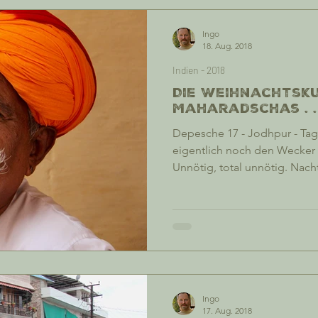
Ingo
18. Aug. 2018
Indien - 2018
Die Weihnachtsk
Maharadschas . . 
Depesche 17 - Jodhpur - Tag
eigentlich noch den Wecker s
Unnötig, total unnötig. Nach
Hupen das normale Herumwäl
Matratze, deren Sprungfeder
angeordnet sind, wie das Nag
überhaupt im richtigen kultur
Bestimmt! Die meisten Hotel
Bettenkauf in der Abteilung g
Ingo
17. Aug. 2018