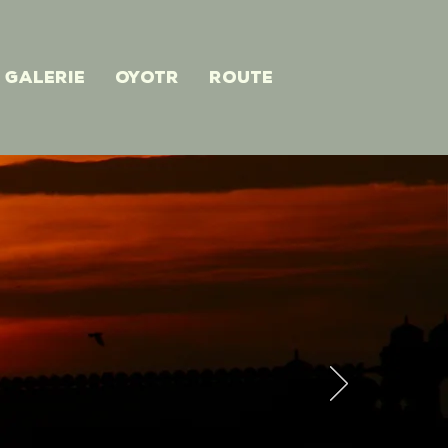
Galerie
OYOTR
Route