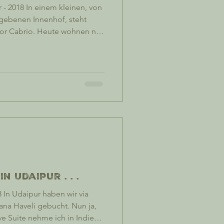
- 2018 In einem kleinen, von
ebenen Innenhof, steht
dor Cabrio. Heute wohnen nur
r Tage morgens wohl
ben seine Royal Enfield
uge scheinen nicht mehr
ber den Style des 500 Jahre
 genommen. Der
 Udaipur . . .
 In Udaipur haben wir via
na Haveli gebucht. Nun ja,
ve Suite nehme ich in Indien