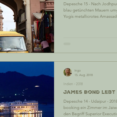
Depesche 15 - Nach Jodhpur 
blau getünchten Mauern umg
Yogís metallicrotes Amassa
noch Affen darin, die diese
außerhäusig nächtigen. Dane
500ccm Bullet. Beide Fahrze
fahrtüchtig zu sein, heben a
alten Yogís Guest Houses. Tags zuvor haben wir den Bus
von Udaipur nach Jodhpur
buchstäbliche Ritt
Ingo
15. Aug. 2018
Indien - 2018
James Bond lebt in
Depesche 14 - Udaipur - 2018
booking ein Zimmer im Jaiwa
den Begriff Superior Executi