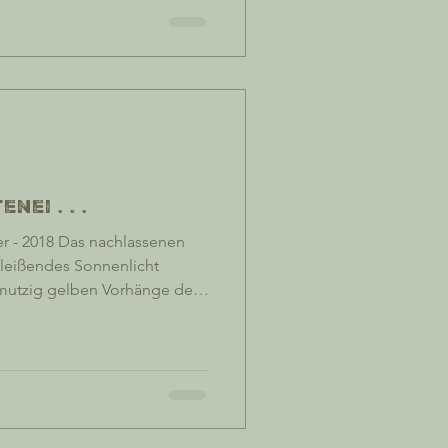
 nicht zuletzt wegen seiner
ge Singen des Wüstenwindes,
streicht, begleitet das
ugs mit dem fliegenden
nei . . .
r - 2018 Das nachlassenen
eißendes Sonnenlicht
mutzig gelben Vorhänge de
of erkennen. Welcher es ist,
abe ich doch unendlich tief
r in allen Transportmitteln
alten zu können. Vor Jahren
Ugandabahn von Mombasa nach