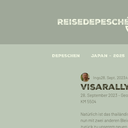
Depeschen
Japan - 2025
Ingo
28. Sept. 2023
4
One Year on the Road -
Visarallye
28. September 2023 - Ge
KM 5504
One Year on the Road -
Natürlich ist das thailän
nun mit zwei anderen Blei
One Year on the Road 
zurück zu unserem neuen Ho