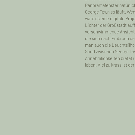
Panoramafenster natürlich
George Town so läuft. Wen
wäre es eine digitale Pro
One year on the Road 
Lichter der Großstadt auf
verschwimmende Ansicht de
die sich nach Einbruch de
One Year on the Road -
man auch die Leuchtsilhou
Sund zwischen George Town
Annehmlichkeiten bietet u
leben. Viel zu krass ist d
Myanmar - 2016