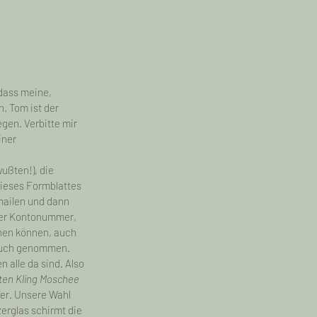
 dass meine, 
. Tom ist der 
en. Verbitte mir 
iner 
 
ußten!), die 
dieses Formblattes 
mailen und dann 
iner Kontonummer, 
hen können, auch 
pruch genommen. 
 alle da sind. Also 
ten Kling Moschee 
er. Unsere Wahl 
erglas schirmt die 