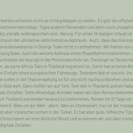
eiten scheinen nicht so richtig klappen zu wollen. Es gibt die offiziell
eiseführerratschläge, Tipps anderer Reisenden und dann noch unsägli
ndig und alle widersprechen sich. Nervig. Für einen 14 tägigen Urlaub ist
eitraum der ultimative administrative Alptraum.  Auch, dass das Konsula
Konsulatswebseite in George Town nicht zu entnehmen. Wir hatten von
anjung Balai, noch die weitere Adresse eines Mopedfahrers bekommen, d
hreiben wir bezüglich der Motorradeinfuhr an. Christoph ist Deutscher,
n, da seine Africa Twin in Thailand registriert ist. Somit hat er keine 
n Einfuhr eines europäischen Fahrzeugs. Trotzdem lädt er uns ein, ihn
 vieles in der Thaiverwaltung ist für uns nicht nachzuvollziehen und d
r Gold wert. Dann treffen wir auf Tom. Tom lebt in Thailand und wir hab
itale Zeitalter. Toms WhatsApp-Kontakt haben wir über Roman bekomm
ch Thailand und wieder heraus (!) zu bekommen. Roman ist 10 Tage vor 
inem E-Bike um die Welt - allein. Wen es interessiert, hier ist der Insta
st aber inzwischen schon in der Türkei. Er hat aber gute, hilfreiche Tip
s China haben wir eine ähnliche Route und so können wir uns über Insta
igitale Zeitalter. 