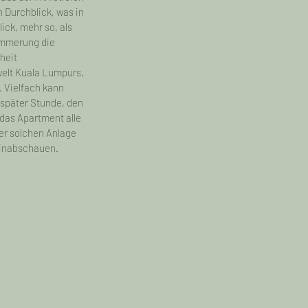
 Durchblick, was in 
ck, mehr so, als 
ämmerung die 
heit 
elt Kuala Lumpurs, 
. Vielfach kann 
s
Indien - 2018
später Stunde, den 
das Apartment alle 
er solchen Anlage 
 hinabschauen.