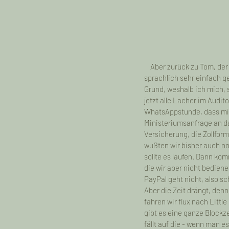
    Aber zurück zu Tom, der
sprachlich sehr einfach g
Grund, weshalb ich mich,
jetzt alle Lacher im Audi
WhatsAppstunde, dass mir d
Ministeriumsanfrage an da
Versicherung, die Zollfor
wußten wir bisher auch no
sollte es laufen. Dann ko
die wir aber nicht bedien
PayPal geht nicht, also s
Aber die Zeit drängt, denn
fahren wir flux nach Littl
gibt es eine ganze Blockz
fällt auf die - wenn man 