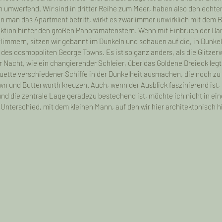
 umwerfend. Wir sind in dritter Reihe zum Meer, haben also den echten
n man das Apartment betritt, wirkt es zwar immer unwirklich mit dem Bli
jektion hinter den großen Panoramafenstern. Wenn mit Einbruch der D
- Sumatra
One Year on the Road - Java
flimmern, sitzen wir gebannt im Dunkeln und schauen auf die, in Dunkel
s cosmopoliten George Towns. Es ist so ganz anders, als die Glitzerw
r Nacht, wie ein changierender Schleier, über das Goldene Dreieck legt
 Start
One Year on the Road - Preparation
ette verschiedener Schiffe in der Dunkelheit ausmachen, die noch zu 
 und Butterworth kreuzen. Auch, wenn der Ausblick faszinierend ist, 
nd die zentrale Lage geradezu bestechend ist, möchte ich nicht in ein
er Unterschied, mit dem kleinen Mann, auf den wir hier architektonisch