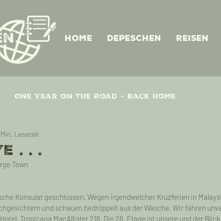
Home
Depeschen
Reisen
One Year on the Road - Back home
 Min. Lesezeit
 Nepal
One Year on the Road - Indien
 . . .
orge Town
 Thailand
One Year on the Road - Laos
dische Konsulat geschlossen. Wegen irgendwelcher Kruzferien in Malaysi
chgesichtern und schauen bedröppelt aus der Wäsche. Wir fahren unve
- Kambodscha
One Year on the Road - Malay
tel, Tropicana MacAllister 218. Die 28. Etage ist unsere und der Blick