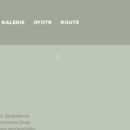
Galerie
OYOTR
Route
a. Da stehen wir 
rrichteter Dinge 
sia
 aus dem knietiefen 