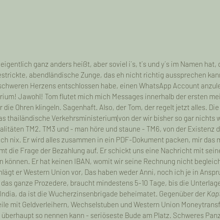
 eigentlich ganz anders heißt, aber soviel i´s, t´s und y´s im Namen hat,
estrickte, abendländische Zunge, das eh nicht richtig aussprechen kann
 schweren Herzens entschlossen habe, einen WhatsApp Account anzuleg
torium! Jawohl! Tom flutet mich mich Messages innerhalb der ersten me
ie Ohren klingeln. Sagenhaft. Also, der Tom, der regelt jetzt alles. Die
s thailändische Verkehrsministerium(von der wir bisher so gar nichts w
malitäten TM2. TM3 und - man höre und staune - TM6, von der Existenz 
ch nix. Er wird alles zusammen in ein PDF-Dokument packen, mir das 
mmt die Frage der Bezahlung auf. Er schickt uns eine Nachricht mit se
en können. Er hat keinen IBAN, womit wir seine Rechnung nicht begleic
chlägt er Western Union vor, Das haben weder Anni, noch ich je in Ans
 das ganze Prozedere, braucht mindestens 5-10 Tage, bis die Unterlagen
e India, da ist die Wucherzinsenbrigade beheimatet. Gegenüber der 
Kap
eile mit Geldverleihern, Wechselstuben und Western Union Moneytransf
es überhaupt so nennen kann - seriöseste Bude am Platz. Schweres Panz