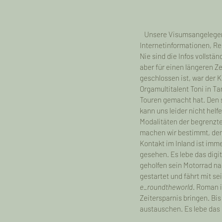
   Unsere Visumsangelegenh
Internetinformationen, R
Nie sind die Infos vollstä
aber für einen längeren Z
geschlossen ist, war der 
Orgamultitalent Toni in T
Touren gemacht hat. Den sc
kann uns leider nicht helfe
Modalitäten der begrenzte
machen wir bestimmt, denn
Kontakt im Inland ist imme
gesehen. Es lebe das dig
geholfen sein Motorrad na
gestartet und fährt mit se
e_roundtheworld
. Roman i
Zeitersparnis bringen. Bi
austauschen. Es lebe das d