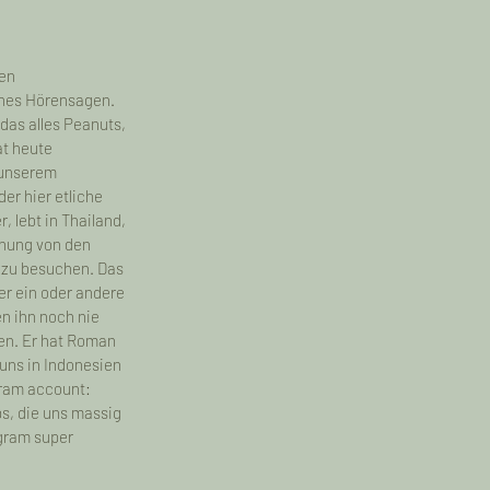
en 
ches Hörensagen. 
 das alles Peanuts, 
t heute 
 unserem 
er hier etliche 
 lebt in Thailand, 
Ahnung von den 
 zu besuchen. Das 
er ein oder andere 
en ihn noch nie 
en. Er hat Roman 
uns in Indonesien 
gram account: 
ps, die uns massig 
gram super 